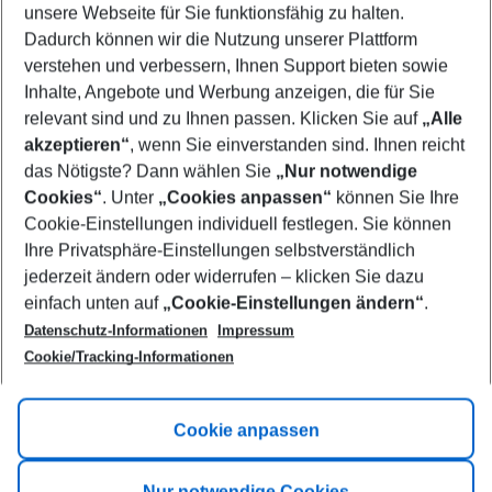
unsere Webseite für Sie funktionsfähig zu halten.
11/08/26
–
09/08/27
5-8 nights
Dadurch können wir die Nutzung unserer Plattform
Who will travel
verstehen und verbessern, Ihnen Support bieten sowie
2 adults
No children
Inhalte, Angebote und Werbung anzeigen, die für Sie
relevant sind und zu Ihnen passen. Klicken Sie auf
„Alle
Show more filter
akzeptieren“
, wenn Sie einverstanden sind. Ihnen reicht
das Nötigste? Dann wählen Sie
„Nur notwendige
Cookies“
. Unter
„Cookies anpassen“
können Sie Ihre
Cookie-Einstellungen individuell festlegen. Sie können
Ihre Privatsphäre-Einstellungen selbstverständlich
jederzeit ändern oder widerrufen – klicken Sie dazu
Footer
einfach unten auf
„Cookie-Einstellungen ändern“
.
Footer navigation
Title A
Datenschutz-Informationen
Impressum
Cookie/Tracking-Informationen
Link A
Title B
Link A
Cookie anpassen
Title C
Link A
Nur notwendige Cookies