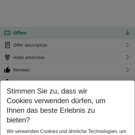
Offers
Offer description
Hotel amenities
Reviews
Location
Stimmen Sie zu, dass wir
Cookies verwenden dürfen, um
Customize your offer
Find the perfect deal which suits your best
Ihnen das beste Erlebnis zu
Your departure airport
bieten?
Any airport
Wir verwenden Cookies und ähnliche Technologien, um
Select your date range