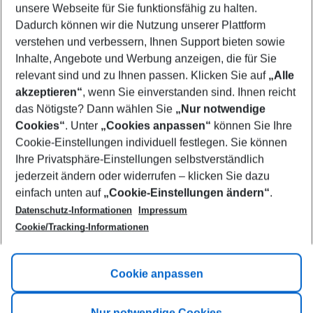
unsere Webseite für Sie funktionsfähig zu halten.
08/08/26
–
06/08/27
5-8 nights
Dadurch können wir die Nutzung unserer Plattform
Who will travel
verstehen und verbessern, Ihnen Support bieten sowie
2 adults
No children
Inhalte, Angebote und Werbung anzeigen, die für Sie
relevant sind und zu Ihnen passen. Klicken Sie auf
„Alle
Show more filter
akzeptieren“
, wenn Sie einverstanden sind. Ihnen reicht
das Nötigste? Dann wählen Sie
„Nur notwendige
Cookies“
. Unter
„Cookies anpassen“
können Sie Ihre
Cookie-Einstellungen individuell festlegen. Sie können
Ihre Privatsphäre-Einstellungen selbstverständlich
jederzeit ändern oder widerrufen – klicken Sie dazu
Footer
einfach unten auf
„Cookie-Einstellungen ändern“
.
Footer navigation
Title A
Datenschutz-Informationen
Impressum
Cookie/Tracking-Informationen
Link A
Title B
Link A
Cookie anpassen
Title C
Link A
Nur notwendige Cookies