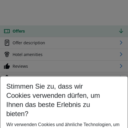
Offers
Offer description
Hotel amenities
Reviews
Location
Stimmen Sie zu, dass wir
Cookies verwenden dürfen, um
Customize your offer
Find the perfect deal which suits your best
Ihnen das beste Erlebnis zu
Your departure airport
bieten?
Any airport
Wir verwenden Cookies und ähnliche Technologien, um
Select your date range