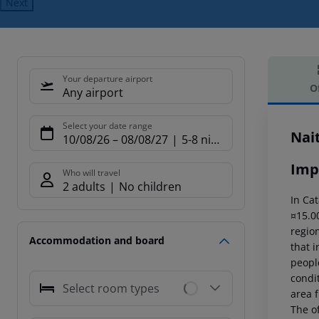
Next
Your departure airport
O
Any airport
Offe
Select your date range
Nai
10/08/26
–
08/08/27
5-8 nights
Imp
Who will travel
2 adults
No children
In Cat
¤15.00
region
Accommodation and board
that i
peopl
condi
Select room types
area f
The of