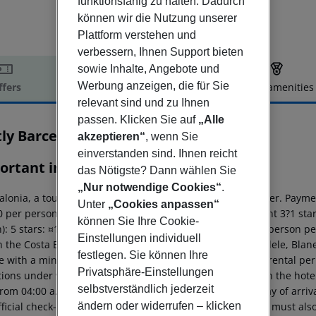
funktionsfähig zu halten. Dadurch
können wir die Nutzung unserer
Plattform verstehen und
verbessern, Ihnen Support bieten
sowie Inhalte, Angebote und
Werbung anzeigen, die für Sie
ffers
Offer description
Hotel amenities
relevant sind und zu Ihnen
r description
passen. Klicken Sie auf
„Alle
tly Barcelona Poblenou
akzeptieren“
, wenn Sie
4
einverstanden sind. Ihnen reicht
ortant info
das Nötigste? Dann wählen Sie
„Nur notwendige Cookies“
.
alonia, a tourism tax is levied for persons aged 16 and over. Paymen
Unter
„Cookies anpassen“
 per person per night 4 stars: ¤12.00 per person per night 3?1 star
können Sie Ihre Cookie-
): 5 stars: ¤10.00 per person per night 4 stars: ¤7.00 per person p
Einstellungen individuell
n the Costa Brava region (Lloret de Mar, Tossa de Mar, Calele, Blan
festlegen. Sie können Ihre
e with a minimum age of 18 years and/or with written parental pe
Privatsphäre-Einstellungen
tions under which young people can be accommodated in the hotel b
selbstverständlich jederzeit
rom 04:00 a.m., the hotel room is only available on the day of arriva
ändern oder widerrufen – klicken
ficial check-out time of the hotel on the day of departure must also