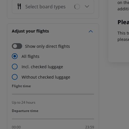
on the
Select board types
addit
Ple
Adjust your flights
This t
pleas
Show only direct flights
All flights
Incl. checked luggage
Without checked luggage
Flight time
Flight time
Up to 24 hours
Departure time
Departure time
00:00
23:59