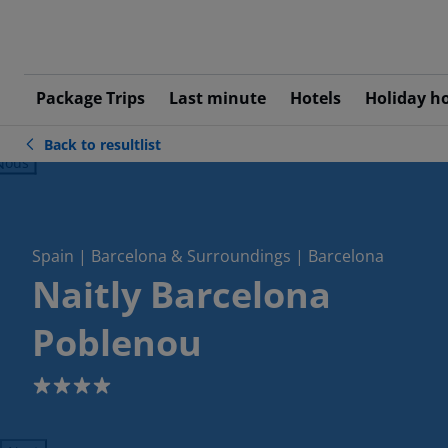
Package Trips
Last minute
Hotels
Holiday h
Back to resultlist
ious
Spain | Barcelona & Surroundings | Barcelona
Naitly Barcelona
Poblenou
4