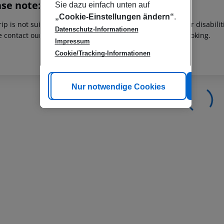
ase note:
Sie dazu einfach unten auf
„Cookie-Einstellungen ändern“
.
rip is not suitable for passengers with reduced mobility or disabil
Datenschutz-Informationen
e contact our customer service before confirming your booking.
Impressum
Cookie/Tracking-Informationen
Cookie anpassen
Nur notwendige Cookies
Alle