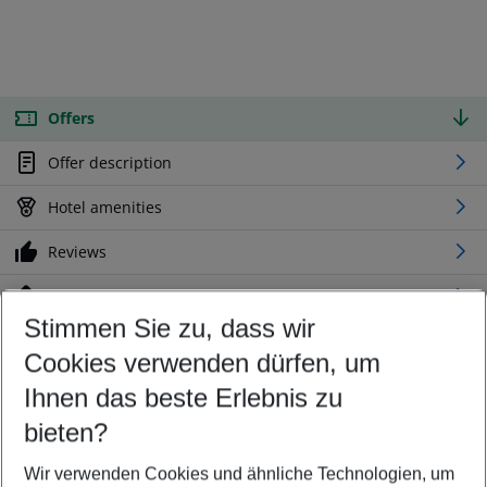
Offers
Offer description
Hotel amenities
Reviews
Location
Stimmen Sie zu, dass wir
Cookies verwenden dürfen, um
Customize your offer
Find the perfect deal which suits your best
Ihnen das beste Erlebnis zu
Your departure airport
bieten?
Any airport
Wir verwenden Cookies und ähnliche Technologien, um
Select your date range