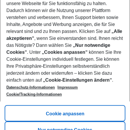
unsere Webseite für Sie funktionsfähig zu halten.
08/08/26
–
06/08/27
5-8 nights
Dadurch können wir die Nutzung unserer Plattform
Who will travel
verstehen und verbessern, Ihnen Support bieten sowie
2 adults
No children
Inhalte, Angebote und Werbung anzeigen, die für Sie
relevant sind und zu Ihnen passen. Klicken Sie auf
„Alle
Show more filter
akzeptieren“
, wenn Sie einverstanden sind. Ihnen reicht
das Nötigste? Dann wählen Sie
„Nur notwendige
Cookies“
. Unter
„Cookies anpassen“
können Sie Ihre
Cookie-Einstellungen individuell festlegen. Sie können
Ihre Privatsphäre-Einstellungen selbstverständlich
jederzeit ändern oder widerrufen – klicken Sie dazu
Footer
einfach unten auf
„Cookie-Einstellungen ändern“
.
Footer navigation
Title A
Datenschutz-Informationen
Impressum
Cookie/Tracking-Informationen
Link A
Title B
Link A
Cookie anpassen
Title C
Link A
Nur notwendige Cookies