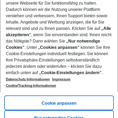
unsere Webseite für Sie funktionsfähig zu halten.
09/08/26
–
07/08/27
5-8 nights
Dadurch können wir die Nutzung unserer Plattform
Who will travel
verstehen und verbessern, Ihnen Support bieten sowie
2 adults
No children
Inhalte, Angebote und Werbung anzeigen, die für Sie
relevant sind und zu Ihnen passen. Klicken Sie auf
„Alle
Show more filter
akzeptieren“
, wenn Sie einverstanden sind. Ihnen reicht
das Nötigste? Dann wählen Sie
„Nur notwendige
Cookies“
. Unter
„Cookies anpassen“
können Sie Ihre
Cookie-Einstellungen individuell festlegen. Sie können
Ihre Privatsphäre-Einstellungen selbstverständlich
jederzeit ändern oder widerrufen – klicken Sie dazu
Footer
einfach unten auf
„Cookie-Einstellungen ändern“
.
Footer navigation
Title A
Datenschutz-Informationen
Impressum
Cookie/Tracking-Informationen
Link A
Title B
Link A
Cookie anpassen
Title C
Link A
Nur notwendige Cookies