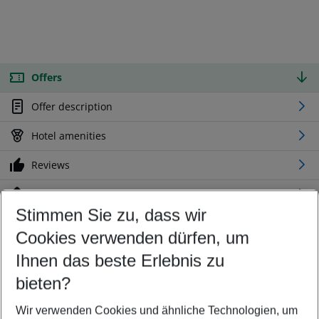
Offers
Offer description
Hotel amenities
Reviews
Location
Stimmen Sie zu, dass wir
Cookies verwenden dürfen, um
Customize your offer
Find the perfect deal which suits your best
Ihnen das beste Erlebnis zu
Your departure airport
bieten?
Any airport
Wir verwenden Cookies und ähnliche Technologien, um
Select your date range