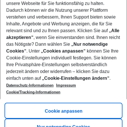
unsere Webseite für Sie funktionsfähig zu halten.
09/08/26
–
07/08/27
5-8 nights
Dadurch können wir die Nutzung unserer Plattform
Who will travel
verstehen und verbessern, Ihnen Support bieten sowie
2 adults
No children
Inhalte, Angebote und Werbung anzeigen, die für Sie
relevant sind und zu Ihnen passen. Klicken Sie auf
„Alle
Show more filter
akzeptieren“
, wenn Sie einverstanden sind. Ihnen reicht
das Nötigste? Dann wählen Sie
„Nur notwendige
Cookies“
. Unter
„Cookies anpassen“
können Sie Ihre
Cookie-Einstellungen individuell festlegen. Sie können
Ihre Privatsphäre-Einstellungen selbstverständlich
jederzeit ändern oder widerrufen – klicken Sie dazu
Footer
einfach unten auf
„Cookie-Einstellungen ändern“
.
Footer navigation
Title A
Datenschutz-Informationen
Impressum
Cookie/Tracking-Informationen
Link A
Title B
Link A
Cookie anpassen
Title C
Link A
Nur notwendige Cookies