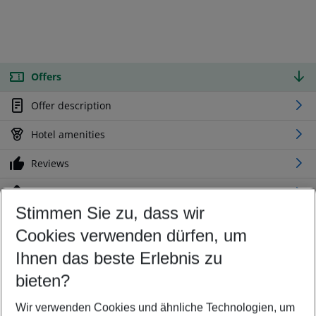
Offers
Offer description
Hotel amenities
Reviews
Location
Stimmen Sie zu, dass wir
Cookies verwenden dürfen, um
Customize your offer
Find the perfect deal which suits your best
Ihnen das beste Erlebnis zu
Your departure airport
bieten?
Any airport
Wir verwenden Cookies und ähnliche Technologien, um
Select your date range