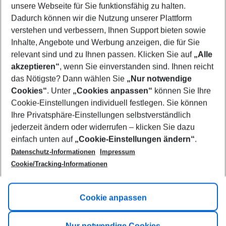
unsere Webseite für Sie funktionsfähig zu halten.
08/08/26
–
06/08/27
5-8 nights
Dadurch können wir die Nutzung unserer Plattform
Who will travel
verstehen und verbessern, Ihnen Support bieten sowie
2 adults
No children
Inhalte, Angebote und Werbung anzeigen, die für Sie
relevant sind und zu Ihnen passen. Klicken Sie auf
„Alle
Show more filter
akzeptieren“
, wenn Sie einverstanden sind. Ihnen reicht
das Nötigste? Dann wählen Sie
„Nur notwendige
Cookies“
. Unter
„Cookies anpassen“
können Sie Ihre
Cookie-Einstellungen individuell festlegen. Sie können
Ihre Privatsphäre-Einstellungen selbstverständlich
jederzeit ändern oder widerrufen – klicken Sie dazu
Footer
einfach unten auf
„Cookie-Einstellungen ändern“
.
Footer navigation
Title A
Datenschutz-Informationen
Impressum
Cookie/Tracking-Informationen
Link A
Title B
Link A
Cookie anpassen
Title C
Link A
Nur notwendige Cookies