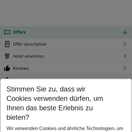
Offers
Offer description
Hotel amenities
Reviews
Location
Stimmen Sie zu, dass wir
Cookies verwenden dürfen, um
Customize your offer
Find the perfect deal which suits your best
Ihnen das beste Erlebnis zu
Your departure airport
bieten?
Any airport
Wir verwenden Cookies und ähnliche Technologien, um
Select your date range