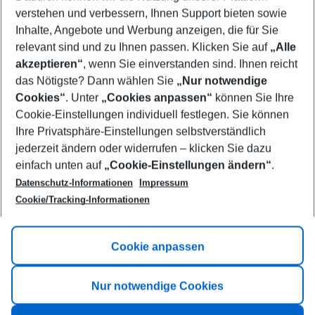
Who will travel
verstehen und verbessern, Ihnen Support bieten sowie
2 adults
No children
Inhalte, Angebote und Werbung anzeigen, die für Sie
relevant sind und zu Ihnen passen. Klicken Sie auf
„Alle
Show more filter
akzeptieren“
, wenn Sie einverstanden sind. Ihnen reicht
das Nötigste? Dann wählen Sie
„Nur notwendige
Cookies“
. Unter
„Cookies anpassen“
können Sie Ihre
Cookie-Einstellungen individuell festlegen. Sie können
Ihre Privatsphäre-Einstellungen selbstverständlich
jederzeit ändern oder widerrufen – klicken Sie dazu
Footer
einfach unten auf
„Cookie-Einstellungen ändern“
.
Footer navigation
Title A
Datenschutz-Informationen
Impressum
Cookie/Tracking-Informationen
Link A
Title B
Link A
Cookie anpassen
Title C
Link A
Nur notwendige Cookies