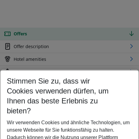
Offers
Offer description
Hotel amenities
Location
Stimmen Sie zu, dass wir
Cookies verwenden dürfen, um
Customize your offer
Find the perfect deal which suits your best
Ihnen das beste Erlebnis zu
Your departure airport
bieten?
Any airport
Wir verwenden Cookies und ähnliche Technologien, um
Select your date range
unsere Webseite für Sie funktionsfähig zu halten.
09/08/26
–
07/08/27
5-8 nights
Dadurch können wir die Nutzung unserer Plattform