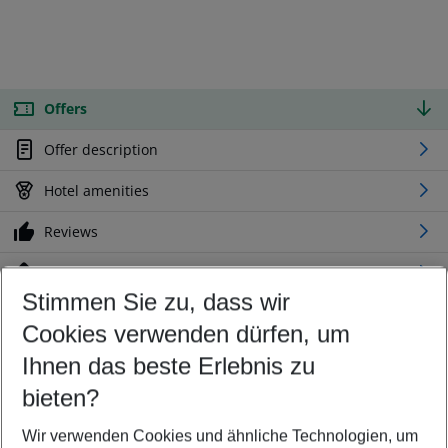
Offers
Offer description
Hotel amenities
Reviews
Location
Stimmen Sie zu, dass wir
Cookies verwenden dürfen, um
Customize your offer
Find the perfect deal which suits your best
Ihnen das beste Erlebnis zu
Your departure airport
bieten?
Any airport
Wir verwenden Cookies und ähnliche Technologien, um
Select your date range