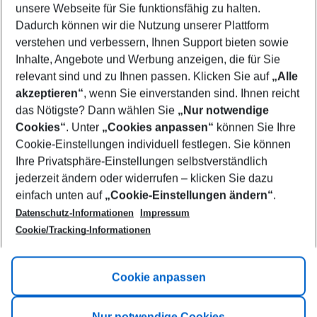
unsere Webseite für Sie funktionsfähig zu halten.
10/08/26
–
08/08/27
5-8 nights
Dadurch können wir die Nutzung unserer Plattform
Who will travel
verstehen und verbessern, Ihnen Support bieten sowie
2 adults
No children
Inhalte, Angebote und Werbung anzeigen, die für Sie
relevant sind und zu Ihnen passen. Klicken Sie auf
„Alle
Show more filter
akzeptieren“
, wenn Sie einverstanden sind. Ihnen reicht
das Nötigste? Dann wählen Sie
„Nur notwendige
Cookies“
. Unter
„Cookies anpassen“
können Sie Ihre
Cookie-Einstellungen individuell festlegen. Sie können
Ihre Privatsphäre-Einstellungen selbstverständlich
jederzeit ändern oder widerrufen – klicken Sie dazu
Footer
einfach unten auf
„Cookie-Einstellungen ändern“
.
Footer navigation
Title A
Datenschutz-Informationen
Impressum
Cookie/Tracking-Informationen
Link A
Title B
Link A
Cookie anpassen
Title C
Link A
Nur notwendige Cookies