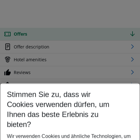
Offers
Offer description
Hotel amenities
Reviews
Location
Stimmen Sie zu, dass wir
Cookies verwenden dürfen, um
Customize your offer
Find the perfect deal which suits your best
Ihnen das beste Erlebnis zu
Your departure airport
bieten?
Any airport
Wir verwenden Cookies und ähnliche Technologien, um
Select your date range