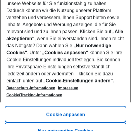
unsere Webseite für Sie funktionsfähig zu halten.
10/08/26
–
08/08/27
5-8 nights
Dadurch können wir die Nutzung unserer Plattform
Who will travel
verstehen und verbessern, Ihnen Support bieten sowie
2 adults
No children
Inhalte, Angebote und Werbung anzeigen, die für Sie
relevant sind und zu Ihnen passen. Klicken Sie auf
„Alle
Show more filter
akzeptieren“
, wenn Sie einverstanden sind. Ihnen reicht
das Nötigste? Dann wählen Sie
„Nur notwendige
Cookies“
. Unter
„Cookies anpassen“
können Sie Ihre
Cookie-Einstellungen individuell festlegen. Sie können
Ihre Privatsphäre-Einstellungen selbstverständlich
jederzeit ändern oder widerrufen – klicken Sie dazu
Footer
einfach unten auf
„Cookie-Einstellungen ändern“
.
Footer navigation
Title A
Datenschutz-Informationen
Impressum
Cookie/Tracking-Informationen
Link A
Title B
Link A
Cookie anpassen
Title C
Link A
Nur notwendige Cookies