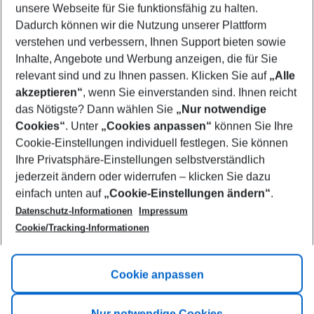
unsere Webseite für Sie funktionsfähig zu halten.
10/08/26
–
08/08/27
5-8 nights
Dadurch können wir die Nutzung unserer Plattform
Who will travel
verstehen und verbessern, Ihnen Support bieten sowie
2 adults
No children
Inhalte, Angebote und Werbung anzeigen, die für Sie
relevant sind und zu Ihnen passen. Klicken Sie auf
„Alle
Show more filter
akzeptieren“
, wenn Sie einverstanden sind. Ihnen reicht
das Nötigste? Dann wählen Sie
„Nur notwendige
Cookies“
. Unter
„Cookies anpassen“
können Sie Ihre
Cookie-Einstellungen individuell festlegen. Sie können
Ihre Privatsphäre-Einstellungen selbstverständlich
jederzeit ändern oder widerrufen – klicken Sie dazu
Footer
einfach unten auf
„Cookie-Einstellungen ändern“
.
Footer navigation
Title A
Datenschutz-Informationen
Impressum
Cookie/Tracking-Informationen
Link A
Title B
Link A
Cookie anpassen
Title C
Link A
Nur notwendige Cookies