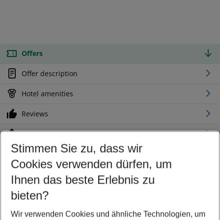
Offers
Offer description
Hotel amenities
Reviews
Location
Stimmen Sie zu, dass wir
Cookies verwenden dürfen, um
Customize your offer
Find the perfect deal which suits your best
Ihnen das beste Erlebnis zu
Your departure airport
bieten?
Any airport
Wir verwenden Cookies und ähnliche Technologien, um
Select your date range