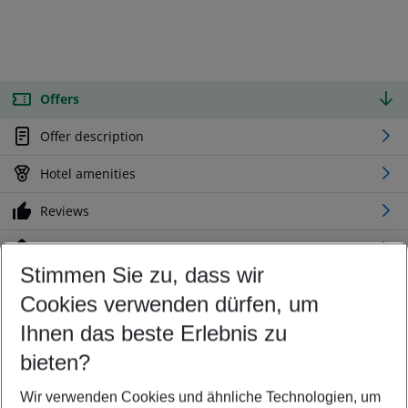
Offers
Offer description
Hotel amenities
Reviews
Location
Stimmen Sie zu, dass wir
Cookies verwenden dürfen, um
Customize your offer
Find the perfect deal which suits your best
Ihnen das beste Erlebnis zu
Your departure airport
bieten?
Any airport
Wir verwenden Cookies und ähnliche Technologien, um
Select your date range