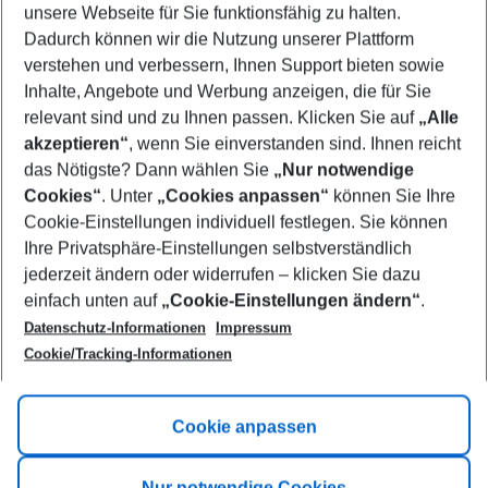
unsere Webseite für Sie funktionsfähig zu halten.
10/08/26
–
08/08/27
5-8 nights
Dadurch können wir die Nutzung unserer Plattform
Who will travel
verstehen und verbessern, Ihnen Support bieten sowie
2 adults
No children
Inhalte, Angebote und Werbung anzeigen, die für Sie
relevant sind und zu Ihnen passen. Klicken Sie auf
„Alle
Show more filter
akzeptieren“
, wenn Sie einverstanden sind. Ihnen reicht
das Nötigste? Dann wählen Sie
„Nur notwendige
Cookies“
. Unter
„Cookies anpassen“
können Sie Ihre
Cookie-Einstellungen individuell festlegen. Sie können
Ihre Privatsphäre-Einstellungen selbstverständlich
jederzeit ändern oder widerrufen – klicken Sie dazu
Footer
einfach unten auf
„Cookie-Einstellungen ändern“
.
Footer navigation
Title A
Datenschutz-Informationen
Impressum
Cookie/Tracking-Informationen
Link A
Title B
Link A
Cookie anpassen
Title C
Link A
Nur notwendige Cookies