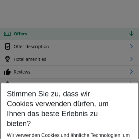
Offers
Offer description
Hotel amenities
Reviews
Location
Stimmen Sie zu, dass wir
Cookies verwenden dürfen, um
Customize your offer
Find the perfect deal which suits your best
Ihnen das beste Erlebnis zu
Your departure airport
bieten?
Any airport
Wir verwenden Cookies und ähnliche Technologien, um
Select your date range