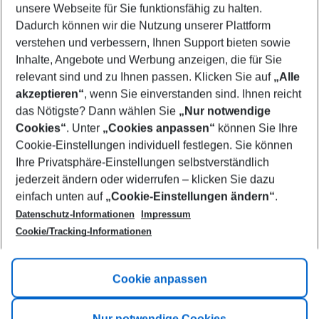
unsere Webseite für Sie funktionsfähig zu halten.
08/08/26
–
06/08/27
5-8 nights
Dadurch können wir die Nutzung unserer Plattform
Who will travel
verstehen und verbessern, Ihnen Support bieten sowie
2 adults
No children
Inhalte, Angebote und Werbung anzeigen, die für Sie
relevant sind und zu Ihnen passen. Klicken Sie auf
„Alle
Show more filter
akzeptieren“
, wenn Sie einverstanden sind. Ihnen reicht
das Nötigste? Dann wählen Sie
„Nur notwendige
Cookies“
. Unter
„Cookies anpassen“
können Sie Ihre
Cookie-Einstellungen individuell festlegen. Sie können
Ihre Privatsphäre-Einstellungen selbstverständlich
jederzeit ändern oder widerrufen – klicken Sie dazu
Footer
einfach unten auf
„Cookie-Einstellungen ändern“
.
Footer navigation
Title A
Datenschutz-Informationen
Impressum
Cookie/Tracking-Informationen
Link A
Title B
Link A
Cookie anpassen
Title C
Link A
Nur notwendige Cookies