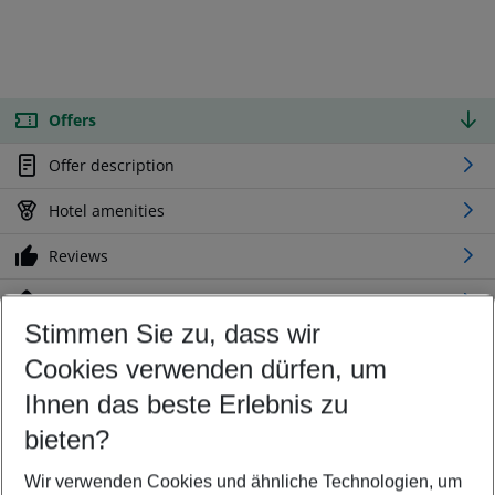
Offers
Offer description
Hotel amenities
Reviews
Location
Stimmen Sie zu, dass wir
Cookies verwenden dürfen, um
Customize your offer
Find the perfect deal which suits your best
Ihnen das beste Erlebnis zu
Your departure airport
bieten?
Any airport
Wir verwenden Cookies und ähnliche Technologien, um
Select your date range