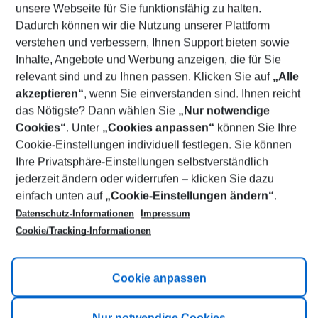
unsere Webseite für Sie funktionsfähig zu halten.
11/08/26
–
09/08/27
5-8 nights
Dadurch können wir die Nutzung unserer Plattform
Who will travel
verstehen und verbessern, Ihnen Support bieten sowie
2 adults
No children
Inhalte, Angebote und Werbung anzeigen, die für Sie
relevant sind und zu Ihnen passen. Klicken Sie auf
„Alle
Show more filter
akzeptieren“
, wenn Sie einverstanden sind. Ihnen reicht
das Nötigste? Dann wählen Sie
„Nur notwendige
Cookies“
. Unter
„Cookies anpassen“
können Sie Ihre
Cookie-Einstellungen individuell festlegen. Sie können
Ihre Privatsphäre-Einstellungen selbstverständlich
jederzeit ändern oder widerrufen – klicken Sie dazu
Footer
einfach unten auf
„Cookie-Einstellungen ändern“
.
Footer navigation
Title A
Datenschutz-Informationen
Impressum
Cookie/Tracking-Informationen
Link A
Title B
Link A
Cookie anpassen
Title C
Link A
Nur notwendige Cookies