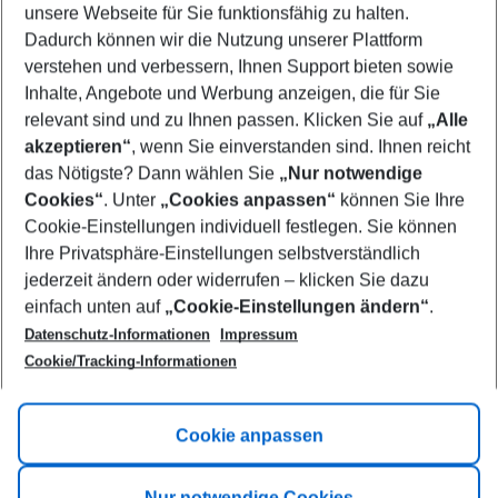
unsere Webseite für Sie funktionsfähig zu halten.
11/08/26
–
09/08/27
5-8 nights
Dadurch können wir die Nutzung unserer Plattform
Who will travel
verstehen und verbessern, Ihnen Support bieten sowie
2 adults
No children
Inhalte, Angebote und Werbung anzeigen, die für Sie
relevant sind und zu Ihnen passen. Klicken Sie auf
„Alle
Show more filter
akzeptieren“
, wenn Sie einverstanden sind. Ihnen reicht
das Nötigste? Dann wählen Sie
„Nur notwendige
Cookies“
. Unter
„Cookies anpassen“
können Sie Ihre
Cookie-Einstellungen individuell festlegen. Sie können
Ihre Privatsphäre-Einstellungen selbstverständlich
jederzeit ändern oder widerrufen – klicken Sie dazu
Footer
einfach unten auf
„Cookie-Einstellungen ändern“
.
Footer navigation
Title A
Datenschutz-Informationen
Impressum
Cookie/Tracking-Informationen
Link A
Title B
Link A
Cookie anpassen
Title C
Link A
Nur notwendige Cookies