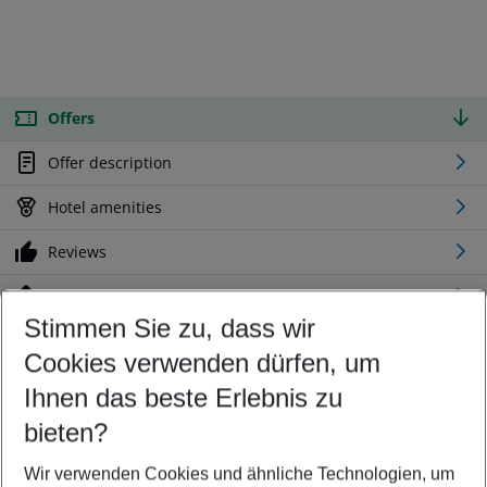
Offers
Offer description
Hotel amenities
Reviews
Location
Stimmen Sie zu, dass wir
Cookies verwenden dürfen, um
Customize your offer
Find the perfect deal which suits your best
Ihnen das beste Erlebnis zu
Your departure airport
bieten?
Any airport
Wir verwenden Cookies und ähnliche Technologien, um
Select your date range