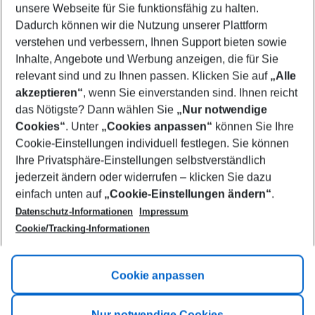
unsere Webseite für Sie funktionsfähig zu halten.
08/08/26
–
06/08/27
5-8 nights
Dadurch können wir die Nutzung unserer Plattform
Who will travel
verstehen und verbessern, Ihnen Support bieten sowie
2 adults
No children
Inhalte, Angebote und Werbung anzeigen, die für Sie
relevant sind und zu Ihnen passen. Klicken Sie auf
„Alle
Show more filter
akzeptieren“
, wenn Sie einverstanden sind. Ihnen reicht
das Nötigste? Dann wählen Sie
„Nur notwendige
Cookies“
. Unter
„Cookies anpassen“
können Sie Ihre
Cookie-Einstellungen individuell festlegen. Sie können
Ihre Privatsphäre-Einstellungen selbstverständlich
jederzeit ändern oder widerrufen – klicken Sie dazu
Footer
einfach unten auf
„Cookie-Einstellungen ändern“
.
Footer navigation
Title A
Datenschutz-Informationen
Impressum
Cookie/Tracking-Informationen
Link A
Title B
Link A
Cookie anpassen
Title C
Link A
Nur notwendige Cookies