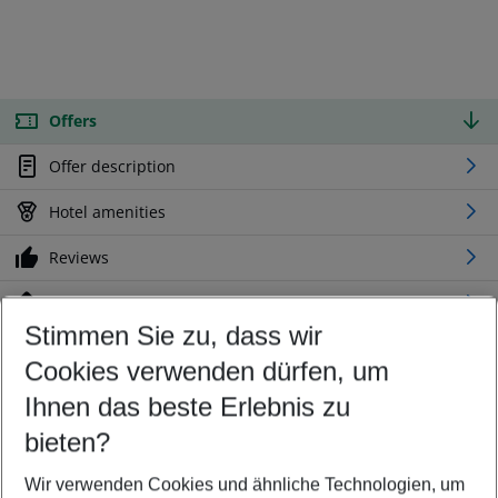
Offers
Offer description
Hotel amenities
Reviews
Location
Stimmen Sie zu, dass wir
Cookies verwenden dürfen, um
Customize your offer
Find the perfect deal which suits your best
Ihnen das beste Erlebnis zu
Your departure airport
bieten?
Any airport
Wir verwenden Cookies und ähnliche Technologien, um
Select your date range