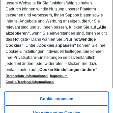
unsere Webseite für Sie funktionsfähig zu halten.
10/08/26
–
08/08/27
5-8 nights
Dadurch können wir die Nutzung unserer Plattform
Who will travel
verstehen und verbessern, Ihnen Support bieten sowie
2 adults
No children
Inhalte, Angebote und Werbung anzeigen, die für Sie
relevant sind und zu Ihnen passen. Klicken Sie auf
„Alle
Show more filter
akzeptieren“
, wenn Sie einverstanden sind. Ihnen reicht
das Nötigste? Dann wählen Sie
„Nur notwendige
Cookies“
. Unter
„Cookies anpassen“
können Sie Ihre
Cookie-Einstellungen individuell festlegen. Sie können
Ihre Privatsphäre-Einstellungen selbstverständlich
jederzeit ändern oder widerrufen – klicken Sie dazu
Footer
einfach unten auf
„Cookie-Einstellungen ändern“
.
Footer navigation
Title A
Datenschutz-Informationen
Impressum
Cookie/Tracking-Informationen
Link A
Title B
Link A
Cookie anpassen
Title C
Link A
Nur notwendige Cookies