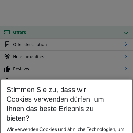
Offers
Offer description
Hotel amenities
Reviews
Location
Stimmen Sie zu, dass wir
Cookies verwenden dürfen, um
Customize your offer
Find the perfect deal which suits your best
Ihnen das beste Erlebnis zu
Your departure airport
bieten?
Any airport
Wir verwenden Cookies und ähnliche Technologien, um
Select your date range