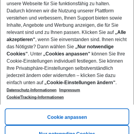
unsere Webseite für Sie funktionsfähig zu halten.
09/08/26
–
07/08/27
5-8 nights
Dadurch können wir die Nutzung unserer Plattform
Who will travel
verstehen und verbessern, Ihnen Support bieten sowie
2 adults
No children
Inhalte, Angebote und Werbung anzeigen, die für Sie
relevant sind und zu Ihnen passen. Klicken Sie auf
„Alle
Show more filter
akzeptieren“
, wenn Sie einverstanden sind. Ihnen reicht
das Nötigste? Dann wählen Sie
„Nur notwendige
Cookies“
. Unter
„Cookies anpassen“
können Sie Ihre
Cookie-Einstellungen individuell festlegen. Sie können
Ihre Privatsphäre-Einstellungen selbstverständlich
jederzeit ändern oder widerrufen – klicken Sie dazu
Footer
einfach unten auf
„Cookie-Einstellungen ändern“
.
Footer navigation
Title A
Datenschutz-Informationen
Impressum
Cookie/Tracking-Informationen
Link A
Title B
Link A
Cookie anpassen
Title C
Link A
Nur notwendige Cookies