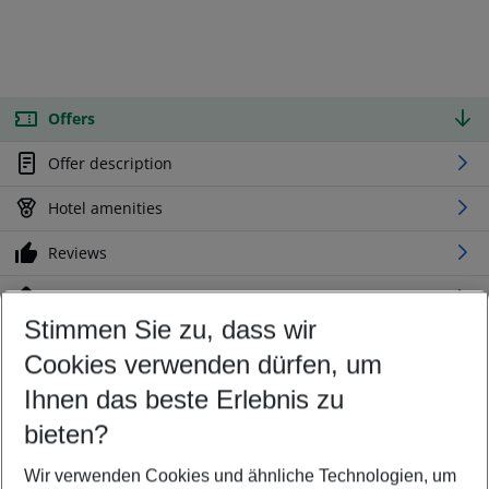
Offers
Offer description
Hotel amenities
Reviews
Location
Stimmen Sie zu, dass wir
Cookies verwenden dürfen, um
Customize your offer
Find the perfect deal which suits your best
Ihnen das beste Erlebnis zu
Your departure airport
bieten?
Any airport
Wir verwenden Cookies und ähnliche Technologien, um
Select your date range