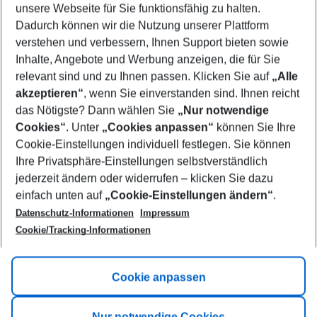
unsere Webseite für Sie funktionsfähig zu halten.
10/08/26
–
08/08/27
5-8 nights
Dadurch können wir die Nutzung unserer Plattform
Who will travel
verstehen und verbessern, Ihnen Support bieten sowie
2 adults
No children
Inhalte, Angebote und Werbung anzeigen, die für Sie
relevant sind und zu Ihnen passen. Klicken Sie auf
„Alle
Show more filter
akzeptieren“
, wenn Sie einverstanden sind. Ihnen reicht
das Nötigste? Dann wählen Sie
„Nur notwendige
Cookies“
. Unter
„Cookies anpassen“
können Sie Ihre
Cookie-Einstellungen individuell festlegen. Sie können
Ihre Privatsphäre-Einstellungen selbstverständlich
jederzeit ändern oder widerrufen – klicken Sie dazu
Footer
einfach unten auf
„Cookie-Einstellungen ändern“
.
Footer navigation
Title A
Datenschutz-Informationen
Impressum
Cookie/Tracking-Informationen
Link A
Title B
Link A
Cookie anpassen
Title C
Link A
Nur notwendige Cookies