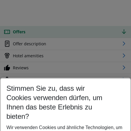
Offers
Offer description
Hotel amenities
Reviews
Location
Stimmen Sie zu, dass wir
Cookies verwenden dürfen, um
Customize your offer
Find the perfect deal which suits your best
Ihnen das beste Erlebnis zu
Your departure airport
bieten?
Any airport
Wir verwenden Cookies und ähnliche Technologien, um
Select your date range