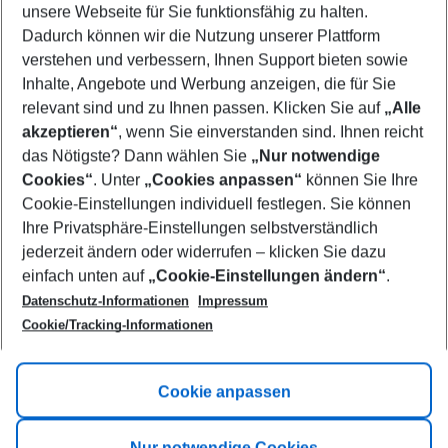
unsere Webseite für Sie funktionsfähig zu halten.
09/08/26
–
07/08/27
5-8 nights
Dadurch können wir die Nutzung unserer Plattform
Who will travel
verstehen und verbessern, Ihnen Support bieten sowie
2 adults
No children
Inhalte, Angebote und Werbung anzeigen, die für Sie
relevant sind und zu Ihnen passen. Klicken Sie auf
„Alle
Show more filter
akzeptieren“
, wenn Sie einverstanden sind. Ihnen reicht
das Nötigste? Dann wählen Sie
„Nur notwendige
Cookies“
. Unter
„Cookies anpassen“
können Sie Ihre
Cookie-Einstellungen individuell festlegen. Sie können
Ihre Privatsphäre-Einstellungen selbstverständlich
jederzeit ändern oder widerrufen – klicken Sie dazu
Footer
einfach unten auf
„Cookie-Einstellungen ändern“
.
Footer navigation
Title A
Datenschutz-Informationen
Impressum
Cookie/Tracking-Informationen
Link A
Title B
Link A
Cookie anpassen
Title C
Link A
Nur notwendige Cookies