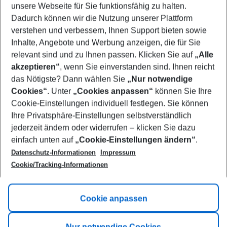
unsere Webseite für Sie funktionsfähig zu halten.
07/08/26
–
05/08/27
5-8 nights
Dadurch können wir die Nutzung unserer Plattform
Who will travel
verstehen und verbessern, Ihnen Support bieten sowie
2 adults
No children
Inhalte, Angebote und Werbung anzeigen, die für Sie
relevant sind und zu Ihnen passen. Klicken Sie auf
„Alle
Show more filter
akzeptieren“
, wenn Sie einverstanden sind. Ihnen reicht
das Nötigste? Dann wählen Sie
„Nur notwendige
Cookies“
. Unter
„Cookies anpassen“
können Sie Ihre
Cookie-Einstellungen individuell festlegen. Sie können
Ihre Privatsphäre-Einstellungen selbstverständlich
jederzeit ändern oder widerrufen – klicken Sie dazu
Footer
einfach unten auf
„Cookie-Einstellungen ändern“
.
Footer navigation
Title A
Datenschutz-Informationen
Impressum
Cookie/Tracking-Informationen
Link A
Title B
Link A
Cookie anpassen
Title C
Link A
Nur notwendige Cookies