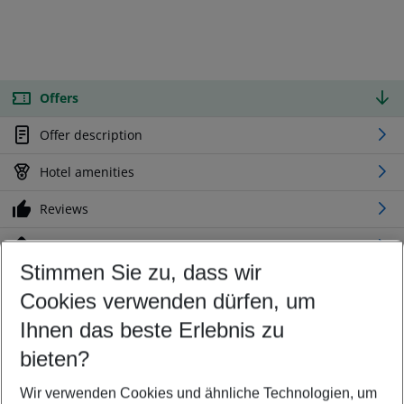
Offers
Offer description
Hotel amenities
Reviews
Location
Stimmen Sie zu, dass wir
Cookies verwenden dürfen, um
Customize your offer
Find the perfect deal which suits your best
Ihnen das beste Erlebnis zu
Your departure airport
bieten?
Any airport
Wir verwenden Cookies und ähnliche Technologien, um
Select your date range