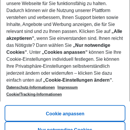
unsere Webseite für Sie funktionsfähig zu halten.
10/08/26
–
08/08/27
5-8 nights
Dadurch können wir die Nutzung unserer Plattform
Who will travel
verstehen und verbessern, Ihnen Support bieten sowie
2 adults
No children
Inhalte, Angebote und Werbung anzeigen, die für Sie
relevant sind und zu Ihnen passen. Klicken Sie auf
„Alle
Show more filter
akzeptieren“
, wenn Sie einverstanden sind. Ihnen reicht
das Nötigste? Dann wählen Sie
„Nur notwendige
Cookies“
. Unter
„Cookies anpassen“
können Sie Ihre
Cookie-Einstellungen individuell festlegen. Sie können
Ihre Privatsphäre-Einstellungen selbstverständlich
jederzeit ändern oder widerrufen – klicken Sie dazu
Footer
einfach unten auf
„Cookie-Einstellungen ändern“
.
Footer navigation
Title A
Datenschutz-Informationen
Impressum
Cookie/Tracking-Informationen
Link A
Title B
Link A
Cookie anpassen
Title C
Link A
Nur notwendige Cookies