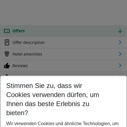
Offers
Offer description
Hotel amenities
Reviews
Location
Stimmen Sie zu, dass wir
Cookies verwenden dürfen, um
Customize your offer
Find the perfect deal which suits your best
Ihnen das beste Erlebnis zu
Your departure airport
bieten?
Any airport
Wir verwenden Cookies und ähnliche Technologien, um
Select your date range