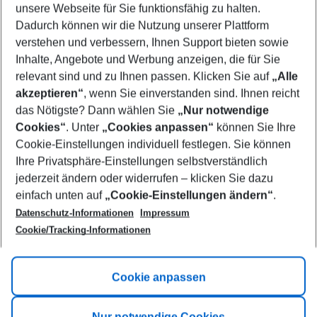
unsere Webseite für Sie funktionsfähig zu halten.
09/08/26
–
07/08/27
5-8 nights
Dadurch können wir die Nutzung unserer Plattform
Who will travel
verstehen und verbessern, Ihnen Support bieten sowie
2 adults
No children
Inhalte, Angebote und Werbung anzeigen, die für Sie
relevant sind und zu Ihnen passen. Klicken Sie auf
„Alle
Show more filter
akzeptieren“
, wenn Sie einverstanden sind. Ihnen reicht
das Nötigste? Dann wählen Sie
„Nur notwendige
Cookies“
. Unter
„Cookies anpassen“
können Sie Ihre
Cookie-Einstellungen individuell festlegen. Sie können
Ihre Privatsphäre-Einstellungen selbstverständlich
jederzeit ändern oder widerrufen – klicken Sie dazu
Footer
einfach unten auf
„Cookie-Einstellungen ändern“
.
Footer navigation
Title A
Datenschutz-Informationen
Impressum
Cookie/Tracking-Informationen
Link A
Title B
Link A
Cookie anpassen
Title C
Link A
Nur notwendige Cookies