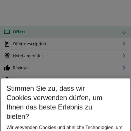
Offers
Offer description
Hotel amenities
Reviews
Location
Stimmen Sie zu, dass wir
Cookies verwenden dürfen, um
Customize your offer
Find the perfect deal which suits your best
Ihnen das beste Erlebnis zu
Your departure airport
bieten?
Any airport
Wir verwenden Cookies und ähnliche Technologien, um
Select your date range