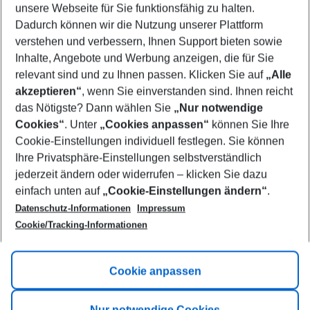
unsere Webseite für Sie funktionsfähig zu halten.
10/08/26
–
08/08/27
5-8 nights
Dadurch können wir die Nutzung unserer Plattform
Who will travel
verstehen und verbessern, Ihnen Support bieten sowie
2 adults
No children
Inhalte, Angebote und Werbung anzeigen, die für Sie
relevant sind und zu Ihnen passen. Klicken Sie auf
„Alle
Show more filter
akzeptieren“
, wenn Sie einverstanden sind. Ihnen reicht
das Nötigste? Dann wählen Sie
„Nur notwendige
Cookies“
. Unter
„Cookies anpassen“
können Sie Ihre
Cookie-Einstellungen individuell festlegen. Sie können
Ihre Privatsphäre-Einstellungen selbstverständlich
jederzeit ändern oder widerrufen – klicken Sie dazu
Footer
einfach unten auf
„Cookie-Einstellungen ändern“
.
Footer navigation
Title A
Datenschutz-Informationen
Impressum
Cookie/Tracking-Informationen
Link A
Title B
Link A
Cookie anpassen
Title C
Link A
Nur notwendige Cookies