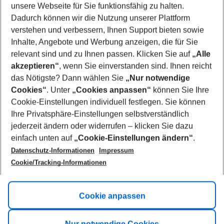
unsere Webseite für Sie funktionsfähig zu halten.
09/08/26
–
07/08/27
5-8 nights
Dadurch können wir die Nutzung unserer Plattform
Who will travel
verstehen und verbessern, Ihnen Support bieten sowie
2 adults
No children
Inhalte, Angebote und Werbung anzeigen, die für Sie
relevant sind und zu Ihnen passen. Klicken Sie auf
„Alle
Show more filter
akzeptieren“
, wenn Sie einverstanden sind. Ihnen reicht
das Nötigste? Dann wählen Sie
„Nur notwendige
Cookies“
. Unter
„Cookies anpassen“
können Sie Ihre
Cookie-Einstellungen individuell festlegen. Sie können
Ihre Privatsphäre-Einstellungen selbstverständlich
jederzeit ändern oder widerrufen – klicken Sie dazu
Footer
einfach unten auf
„Cookie-Einstellungen ändern“
.
Footer navigation
Title A
Datenschutz-Informationen
Impressum
Cookie/Tracking-Informationen
Link A
Title B
Link A
Cookie anpassen
Title C
Link A
Nur notwendige Cookies