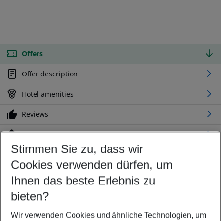
Offers
Offer description
Hotel amenities
Reviews
Location
Stimmen Sie zu, dass wir
Cookies verwenden dürfen, um
Customize your offer
Find the perfect deal which suits your best
Ihnen das beste Erlebnis zu
Your departure airport
bieten?
Any airport
Wir verwenden Cookies und ähnliche Technologien, um
Select your date range