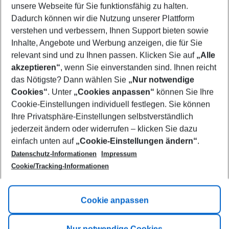
unsere Webseite für Sie funktionsfähig zu halten.
08/08/26
–
06/08/27
5-8 nights
Dadurch können wir die Nutzung unserer Plattform
Who will travel
verstehen und verbessern, Ihnen Support bieten sowie
2 adults
No children
Inhalte, Angebote und Werbung anzeigen, die für Sie
relevant sind und zu Ihnen passen. Klicken Sie auf
„Alle
Show more filter
akzeptieren“
, wenn Sie einverstanden sind. Ihnen reicht
das Nötigste? Dann wählen Sie
„Nur notwendige
Cookies“
. Unter
„Cookies anpassen“
können Sie Ihre
Cookie-Einstellungen individuell festlegen. Sie können
Ihre Privatsphäre-Einstellungen selbstverständlich
jederzeit ändern oder widerrufen – klicken Sie dazu
Footer
einfach unten auf
„Cookie-Einstellungen ändern“
.
Footer navigation
Title A
Datenschutz-Informationen
Impressum
Cookie/Tracking-Informationen
Link A
Title B
Link A
Cookie anpassen
Title C
Link A
Nur notwendige Cookies