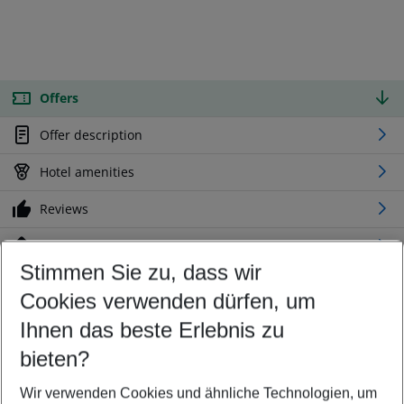
Offers
Offer description
Hotel amenities
Reviews
Location
Stimmen Sie zu, dass wir
Cookies verwenden dürfen, um
Customize your offer
Find the perfect deal which suits your best
Ihnen das beste Erlebnis zu
Your departure airport
bieten?
Any airport
Wir verwenden Cookies und ähnliche Technologien, um
Select your date range