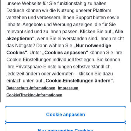
unsere Webseite für Sie funktionsfähig zu halten.
11/08/26
–
09/08/27
5-8 nights
Dadurch können wir die Nutzung unserer Plattform
Who will travel
verstehen und verbessern, Ihnen Support bieten sowie
2 adults
No children
Inhalte, Angebote und Werbung anzeigen, die für Sie
relevant sind und zu Ihnen passen. Klicken Sie auf
„Alle
Show more filter
akzeptieren“
, wenn Sie einverstanden sind. Ihnen reicht
das Nötigste? Dann wählen Sie
„Nur notwendige
Cookies“
. Unter
„Cookies anpassen“
können Sie Ihre
Cookie-Einstellungen individuell festlegen. Sie können
Ihre Privatsphäre-Einstellungen selbstverständlich
jederzeit ändern oder widerrufen – klicken Sie dazu
Footer
einfach unten auf
„Cookie-Einstellungen ändern“
.
Footer navigation
Title A
Datenschutz-Informationen
Impressum
Cookie/Tracking-Informationen
Link A
Title B
Link A
Cookie anpassen
Title C
Link A
Nur notwendige Cookies