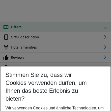
Offers
Offer description
Hotel amenities
Reviews
Location
Stimmen Sie zu, dass wir
Cookies verwenden dürfen, um
Customize your offer
Find the perfect deal which suits your best
Ihnen das beste Erlebnis zu
Your departure airport
bieten?
Any airport
Wir verwenden Cookies und ähnliche Technologien, um
Select your date range