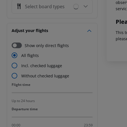
observ
Select board types
servic
Ple
Adjust your flights
This t
pleas
Show only direct flights
All flights
Incl. checked luggage
Without checked luggage
Flight time
Flight time
Up to 24 hours
Departure time
Departure time
00:00
23:59