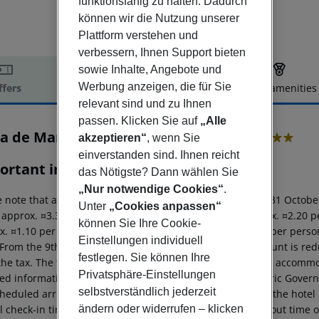
funktionsfähig zu halten. Dadurch
können wir die Nutzung unserer
Plattform verstehen und
verbessern, Ihnen Support bieten
sowie Inhalte, Angebote und
Werbung anzeigen, die für Sie
ffers
Offer description
Hotel amenities
relevant sind und zu Ihnen
r description
passen. Klicken Sie auf
„Alle
ta de Mar Luxury Hotel by Nature
akzeptieren“
, wenn Sie
5
einverstanden sind. Ihnen reicht
ortant info
das Nötigste? Dann wählen Sie
„Nur notwendige Cookies“
.
 note that a tourist tax is charged on Mallorca. 01 May ? 31 Octobe
Unter
„Cookies anpassen“
: approx. ¤3.30 per person per night 3?1?star hotel: approx. ¤2.20 p
können Sie Ihre Cookie-
x. ¤1.10 per person per night 4?star hotel: approx. ¤0.83 per perso
Einstellungen individuell
 From the 9th night in the same accommodation, the amount is red
festlegen. Sie können Ihre
the tax. The tax is charged to guests on site at the booked accommo
Privatsphäre-Einstellungen
led information can be found on the website of the Balearic Gover
selbstverständlich jederzeit
heduled arrivals in the destination area from 04:00 a.m., the hotel 
ändern oder widerrufen – klicken
al check-in time of the respective hotel. The official check-out time