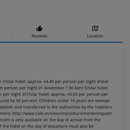
Reviews
Location
r 5?star hotel: approx. ¤4.40 per person per night 4?star
er person per night 01 November ? 30 April 5?star hotel:
n per night 3?1?star hotel: approx. ¤0.55 per person per
uced by 50 percent. Children under 16 years are exempt
dation and transferred to the authorities by the hoteliers.
nment: http://www.caib.es/sites/impostturisme/de/impost/
room is only available on the day of arrival from the
 of the hotel on the day of departure must also be