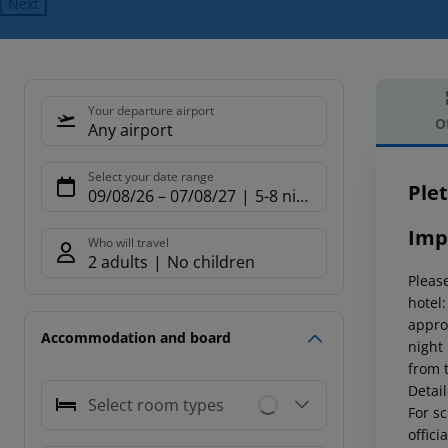
Next
Your departure airport
O
Any airport
Offe
Select your date range
Ple
09/08/26
–
07/08/27
5-8 nights
Imp
Who will travel
2 adults
No children
Please
hotel
appro
Accommodation and board
night
from 
Detai
Select room types
For sc
offici