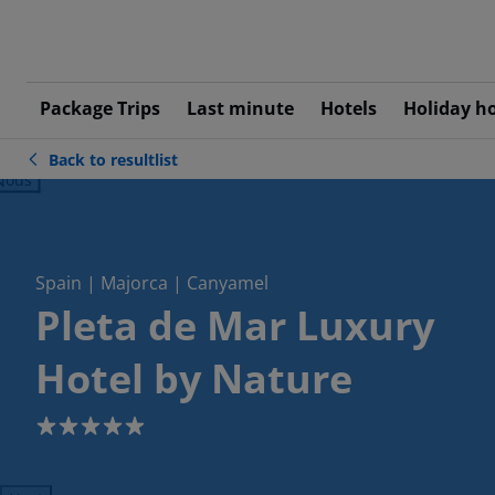
Package Trips
Last minute
Hotels
Holiday h
Back to resultlist
ious
Spain | Majorca | Canyamel
Pleta de Mar Luxury
Hotel by Nature
5