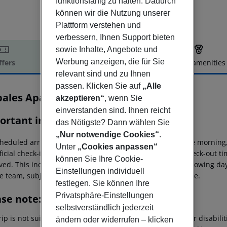
funktionsfähig zu halten. Dadurch
können wir die Nutzung unserer
Plattform verstehen und
verbessern, Ihnen Support bieten
sowie Inhalte, Angebote und
Werbung anzeigen, die für Sie
ffers
Offer description
Hotel amenities
relevant sind und zu Ihnen
r description
passen. Klicken Sie auf
„Alle
bales Apartamentos Binimar
akzeptieren“
, wenn Sie
3
einverstanden sind. Ihnen reicht
ortant info
das Nötigste? Dann wählen Sie
„Nur notwendige Cookies“
.
heduled arrivals in the destination area from 04:00 in the morning,
Unter
„Cookies anpassen“
ficial check-in time of the respective hotel. The official check-out 
können Sie Ihre Cookie-
ed. This includes return flights until 3.00 a.m. on the following da
Einstellungen individuell
e team, subject to availability and for an additional charge.
festlegen. Sie können Ihre
Privatsphäre-Einstellungen
ase note:
selbstverständlich jederzeit
rip is not suitable for passengers with reduced mobility or disabil
ändern oder widerrufen – klicken