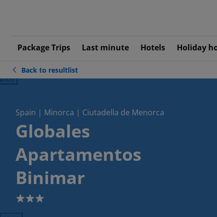
Package Trips
Last minute
Hotels
Holiday h
Back to resultlist
ious
Spain | Minorca | Ciutadella de Menorca
Globales
Apartamentos
Binimar
3