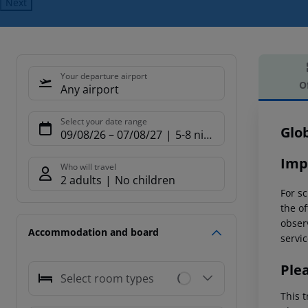
Next
Your departure airport
O
Any airport
Offe
Select your date range
Glo
09/08/26
–
07/08/27
5-8 nights
Imp
Who will travel
2 adults
No children
For sc
the of
observ
Accommodation and board
servic
Ple
Select room types
This t