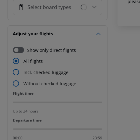
pleas
Select board types
Adjust your flights
Show only direct flights
All flights
Incl. checked luggage
Without checked luggage
Flight time
Flight time
Up to 24 hours
Departure time
Departure time
00:00
23:59