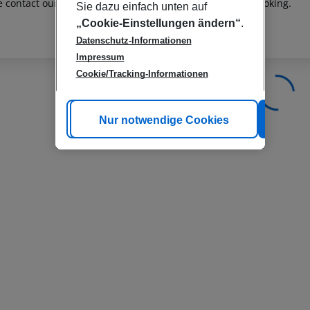
e contact our customer service before confirming your booking.
Sie dazu einfach unten auf
„Cookie-Einstellungen ändern“
.
Datenschutz-Informationen
Impressum
Cookie/Tracking-Informationen
Cookie anpassen
Nur notwendige Cookies
Alle