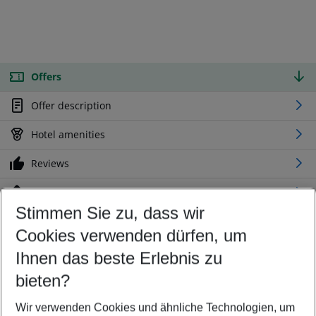
Offers
Offer description
Hotel amenities
Reviews
Location
Stimmen Sie zu, dass wir
Cookies verwenden dürfen, um
Customize your offer
Find the perfect deal which suits your best
Ihnen das beste Erlebnis zu
Your departure airport
bieten?
Any airport
Wir verwenden Cookies und ähnliche Technologien, um
Select your date range