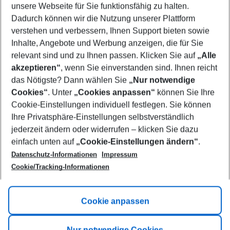
unsere Webseite für Sie funktionsfähig zu halten.
10/08/26
–
08/08/27
5-8 nights
Dadurch können wir die Nutzung unserer Plattform
Who will travel
verstehen und verbessern, Ihnen Support bieten sowie
2 adults
No children
Inhalte, Angebote und Werbung anzeigen, die für Sie
relevant sind und zu Ihnen passen. Klicken Sie auf
„Alle
Show more filter
akzeptieren“
, wenn Sie einverstanden sind. Ihnen reicht
das Nötigste? Dann wählen Sie
„Nur notwendige
Cookies“
. Unter
„Cookies anpassen“
können Sie Ihre
Cookie-Einstellungen individuell festlegen. Sie können
Ihre Privatsphäre-Einstellungen selbstverständlich
jederzeit ändern oder widerrufen – klicken Sie dazu
Footer
einfach unten auf
„Cookie-Einstellungen ändern“
.
Footer navigation
Title A
Datenschutz-Informationen
Impressum
Cookie/Tracking-Informationen
Link A
Title B
Link A
Cookie anpassen
Title C
Link A
Nur notwendige Cookies