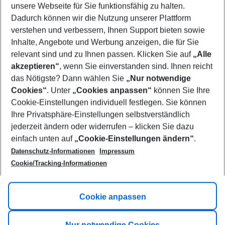
unsere Webseite für Sie funktionsfähig zu halten.
10/08/26
–
08/08/27
5-8 nights
Dadurch können wir die Nutzung unserer Plattform
Who will travel
verstehen und verbessern, Ihnen Support bieten sowie
2 adults
No children
Inhalte, Angebote und Werbung anzeigen, die für Sie
relevant sind und zu Ihnen passen. Klicken Sie auf
„Alle
Show more filter
akzeptieren“
, wenn Sie einverstanden sind. Ihnen reicht
das Nötigste? Dann wählen Sie
„Nur notwendige
Cookies“
. Unter
„Cookies anpassen“
können Sie Ihre
Cookie-Einstellungen individuell festlegen. Sie können
Ihre Privatsphäre-Einstellungen selbstverständlich
jederzeit ändern oder widerrufen – klicken Sie dazu
Footer
einfach unten auf
„Cookie-Einstellungen ändern“
.
Footer navigation
Title A
Datenschutz-Informationen
Impressum
Cookie/Tracking-Informationen
Link A
Title B
Link A
Cookie anpassen
Title C
Link A
Nur notwendige Cookies