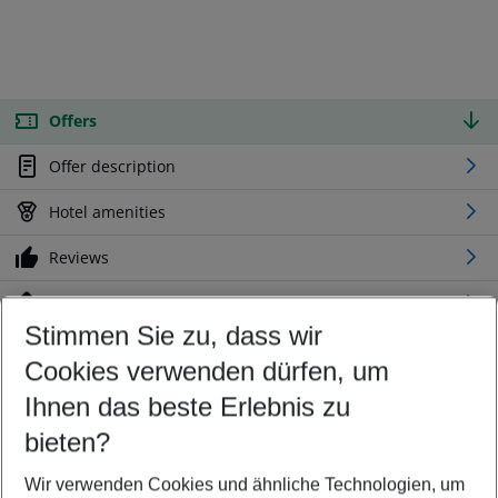
Offers
Offer description
Hotel amenities
Reviews
Location
Stimmen Sie zu, dass wir
Cookies verwenden dürfen, um
Customize your offer
Find the perfect deal which suits your best
Ihnen das beste Erlebnis zu
Your departure airport
bieten?
Any airport
Wir verwenden Cookies und ähnliche Technologien, um
Select your date range