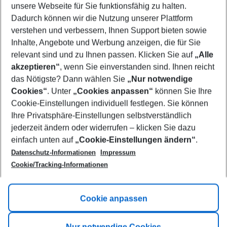
unsere Webseite für Sie funktionsfähig zu halten.
08/08/26
–
06/08/27
5-8 nights
Dadurch können wir die Nutzung unserer Plattform
Who will travel
verstehen und verbessern, Ihnen Support bieten sowie
2 adults
No children
Inhalte, Angebote und Werbung anzeigen, die für Sie
relevant sind und zu Ihnen passen. Klicken Sie auf
„Alle
Show more filter
akzeptieren“
, wenn Sie einverstanden sind. Ihnen reicht
das Nötigste? Dann wählen Sie
„Nur notwendige
Cookies“
. Unter
„Cookies anpassen“
können Sie Ihre
Cookie-Einstellungen individuell festlegen. Sie können
Ihre Privatsphäre-Einstellungen selbstverständlich
jederzeit ändern oder widerrufen – klicken Sie dazu
Footer
einfach unten auf
„Cookie-Einstellungen ändern“
.
Footer navigation
Title A
Datenschutz-Informationen
Impressum
Cookie/Tracking-Informationen
Link A
Title B
Link A
Cookie anpassen
Title C
Link A
Nur notwendige Cookies