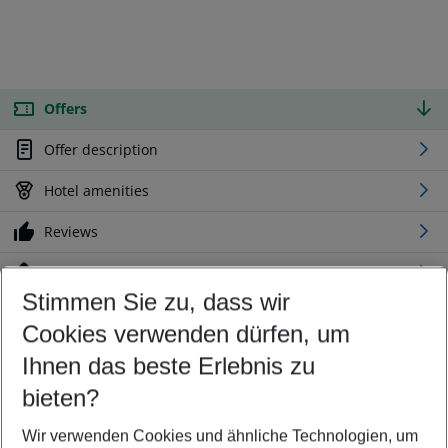
Offers
Offer description
Hotel amenities
Reviews
Location
Stimmen Sie zu, dass wir
Cookies verwenden dürfen, um
Customize your offer
Find the perfect deal which suits your best
Ihnen das beste Erlebnis zu
Your departure airport
bieten?
Any airport
Wir verwenden Cookies und ähnliche Technologien, um
Select your date range