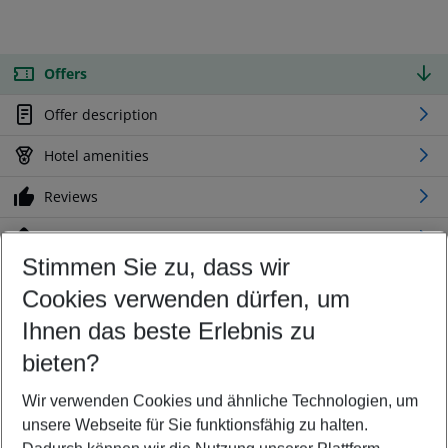
Offers
Offer description
Hotel amenities
Reviews
Location
Stimmen Sie zu, dass wir
Cookies verwenden dürfen, um
Customize your offer
Find the perfect deal which suits your best
Ihnen das beste Erlebnis zu
Your departure airport
bieten?
Any airport
Wir verwenden Cookies und ähnliche Technologien, um
Select your date range
unsere Webseite für Sie funktionsfähig zu halten.
10/08/26
–
08/08/27
5-8 nights