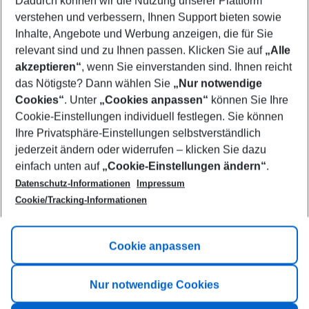
Dadurch können wir die Nutzung unserer Plattform
Who will travel
verstehen und verbessern, Ihnen Support bieten sowie
2 adults
No children
Inhalte, Angebote und Werbung anzeigen, die für Sie
relevant sind und zu Ihnen passen. Klicken Sie auf
„Alle
Show more filter
akzeptieren“
, wenn Sie einverstanden sind. Ihnen reicht
das Nötigste? Dann wählen Sie
„Nur notwendige
Cookies“
. Unter
„Cookies anpassen“
können Sie Ihre
Cookie-Einstellungen individuell festlegen. Sie können
Ihre Privatsphäre-Einstellungen selbstverständlich
jederzeit ändern oder widerrufen – klicken Sie dazu
Footer
einfach unten auf
„Cookie-Einstellungen ändern“
.
Footer navigation
Title A
Datenschutz-Informationen
Impressum
Cookie/Tracking-Informationen
Link A
Title B
Link A
Cookie anpassen
Title C
Link A
Nur notwendige Cookies