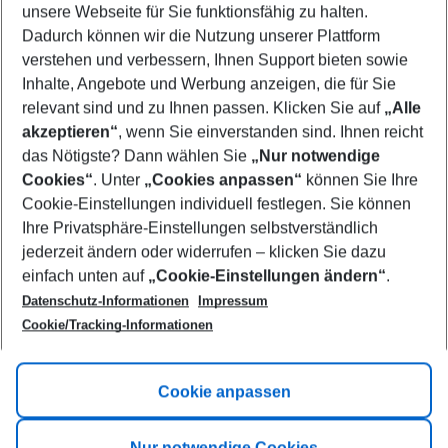
unsere Webseite für Sie funktionsfähig zu halten.
07/08/26
–
05/08/27
5-8 nights
Dadurch können wir die Nutzung unserer Plattform
Who will travel
verstehen und verbessern, Ihnen Support bieten sowie
2 adults
No children
Inhalte, Angebote und Werbung anzeigen, die für Sie
relevant sind und zu Ihnen passen. Klicken Sie auf
„Alle
Show more filter
akzeptieren“
, wenn Sie einverstanden sind. Ihnen reicht
das Nötigste? Dann wählen Sie
„Nur notwendige
Cookies“
. Unter
„Cookies anpassen“
können Sie Ihre
Cookie-Einstellungen individuell festlegen. Sie können
Ihre Privatsphäre-Einstellungen selbstverständlich
jederzeit ändern oder widerrufen – klicken Sie dazu
Footer
einfach unten auf
„Cookie-Einstellungen ändern“
.
Footer navigation
Title A
Datenschutz-Informationen
Impressum
Cookie/Tracking-Informationen
Link A
Title B
Link A
Cookie anpassen
Title C
Link A
Nur notwendige Cookies