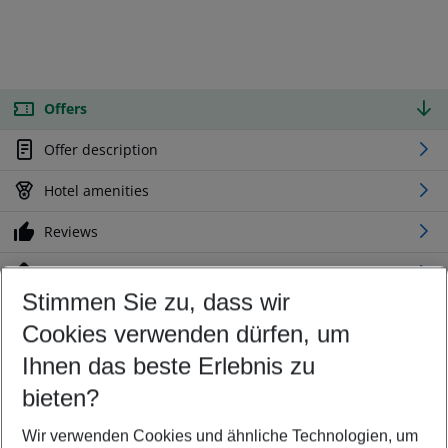
Offers
Offer description
Hotel amenities
Reviews
Location
Stimmen Sie zu, dass wir
Cookies verwenden dürfen, um
Customize your offer
Find the perfect deal which suits your best
Ihnen das beste Erlebnis zu
Your departure airport
bieten?
Any airport
Wir verwenden Cookies und ähnliche Technologien, um
Select your date range