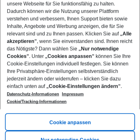
unsere Webseite für Sie funktionsfähig zu halten.
10/08/26
–
08/08/27
5-8 nights
Dadurch können wir die Nutzung unserer Plattform
Who will travel
verstehen und verbessern, Ihnen Support bieten sowie
2 adults
No children
Inhalte, Angebote und Werbung anzeigen, die für Sie
relevant sind und zu Ihnen passen. Klicken Sie auf
„Alle
Show more filter
akzeptieren“
, wenn Sie einverstanden sind. Ihnen reicht
das Nötigste? Dann wählen Sie
„Nur notwendige
Cookies“
. Unter
„Cookies anpassen“
können Sie Ihre
Cookie-Einstellungen individuell festlegen. Sie können
Ihre Privatsphäre-Einstellungen selbstverständlich
jederzeit ändern oder widerrufen – klicken Sie dazu
Footer
einfach unten auf
„Cookie-Einstellungen ändern“
.
Footer navigation
Title A
Datenschutz-Informationen
Impressum
Cookie/Tracking-Informationen
Link A
Title B
Link A
Cookie anpassen
Title C
Link A
Nur notwendige Cookies