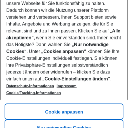
unsere Webseite für Sie funktionsfähig zu halten.
10/08/26
–
08/08/27
5-8 nights
Dadurch können wir die Nutzung unserer Plattform
Who will travel
verstehen und verbessern, Ihnen Support bieten sowie
2 adults
No children
Inhalte, Angebote und Werbung anzeigen, die für Sie
relevant sind und zu Ihnen passen. Klicken Sie auf
„Alle
Show more filter
akzeptieren“
, wenn Sie einverstanden sind. Ihnen reicht
das Nötigste? Dann wählen Sie
„Nur notwendige
Cookies“
. Unter
„Cookies anpassen“
können Sie Ihre
Cookie-Einstellungen individuell festlegen. Sie können
Ihre Privatsphäre-Einstellungen selbstverständlich
jederzeit ändern oder widerrufen – klicken Sie dazu
Footer
einfach unten auf
„Cookie-Einstellungen ändern“
.
Footer navigation
Title A
Datenschutz-Informationen
Impressum
Cookie/Tracking-Informationen
Link A
Title B
Link A
Cookie anpassen
Title C
Link A
Nur notwendige Cookies