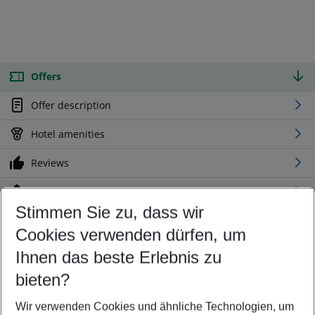
Offers
Offer description
Hotel amenities
Reviews
Location
Stimmen Sie zu, dass wir
Cookies verwenden dürfen, um
Customize your offer
Find the perfect deal which suits your best
Ihnen das beste Erlebnis zu
Your departure airport
bieten?
Any airport
Wir verwenden Cookies und ähnliche Technologien, um
Select your date range