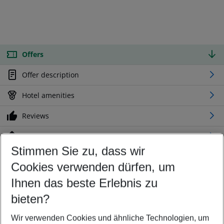
Offers
Offer description
Hotel amenities
Reviews
Location
Stimmen Sie zu, dass wir
Cookies verwenden dürfen, um
Customize your offer
Find the perfect deal which suits your best
Ihnen das beste Erlebnis zu
Your departure airport
bieten?
Any airport
Wir verwenden Cookies und ähnliche Technologien, um
Select your date range