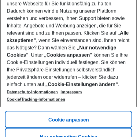
unsere Webseite für Sie funktionsfähig zu halten.
10/08/26
–
08/08/27
5-8 nights
Dadurch können wir die Nutzung unserer Plattform
Who will travel
verstehen und verbessern, Ihnen Support bieten sowie
2 adults
No children
Inhalte, Angebote und Werbung anzeigen, die für Sie
relevant sind und zu Ihnen passen. Klicken Sie auf
„Alle
Show more filter
akzeptieren“
, wenn Sie einverstanden sind. Ihnen reicht
das Nötigste? Dann wählen Sie
„Nur notwendige
Cookies“
. Unter
„Cookies anpassen“
können Sie Ihre
Cookie-Einstellungen individuell festlegen. Sie können
Ihre Privatsphäre-Einstellungen selbstverständlich
jederzeit ändern oder widerrufen – klicken Sie dazu
Footer
einfach unten auf
„Cookie-Einstellungen ändern“
.
Footer navigation
Title A
Datenschutz-Informationen
Impressum
Cookie/Tracking-Informationen
Link A
Title B
Link A
Cookie anpassen
Title C
Link A
Nur notwendige Cookies