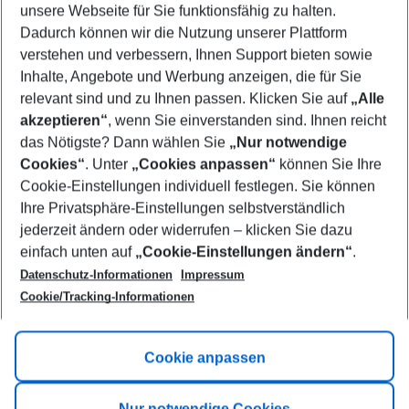
unsere Webseite für Sie funktionsfähig zu halten.
09/08/26
–
07/08/27
5-8 nights
Dadurch können wir die Nutzung unserer Plattform
Who will travel
verstehen und verbessern, Ihnen Support bieten sowie
2 adults
No children
Inhalte, Angebote und Werbung anzeigen, die für Sie
relevant sind und zu Ihnen passen. Klicken Sie auf
„Alle
Show more filter
akzeptieren“
, wenn Sie einverstanden sind. Ihnen reicht
das Nötigste? Dann wählen Sie
„Nur notwendige
Cookies“
. Unter
„Cookies anpassen“
können Sie Ihre
Cookie-Einstellungen individuell festlegen. Sie können
Ihre Privatsphäre-Einstellungen selbstverständlich
jederzeit ändern oder widerrufen – klicken Sie dazu
Footer
einfach unten auf
„Cookie-Einstellungen ändern“
.
Footer navigation
Title A
Datenschutz-Informationen
Impressum
Cookie/Tracking-Informationen
Link A
Title B
Link A
Cookie anpassen
Title C
Link A
Nur notwendige Cookies