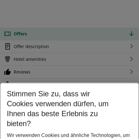
Offers
Offer description
Hotel amenities
Reviews
Location
Stimmen Sie zu, dass wir
Cookies verwenden dürfen, um
Customize your offer
Find the perfect deal which suits your best
Ihnen das beste Erlebnis zu
Your departure airport
bieten?
Any airport
Wir verwenden Cookies und ähnliche Technologien, um
Select your date range