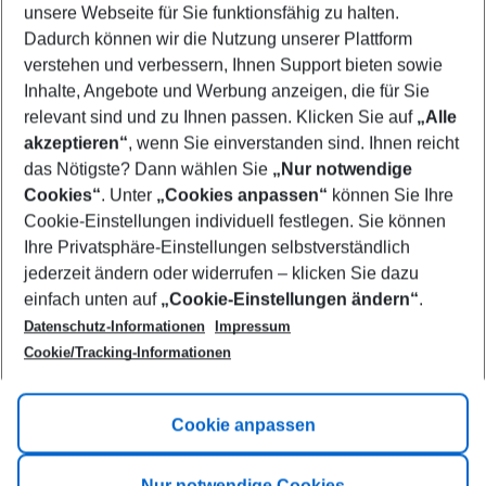
unsere Webseite für Sie funktionsfähig zu halten.
08/08/26
–
06/08/27
5-8 nights
Dadurch können wir die Nutzung unserer Plattform
Who will travel
verstehen und verbessern, Ihnen Support bieten sowie
2 adults
No children
Inhalte, Angebote und Werbung anzeigen, die für Sie
relevant sind und zu Ihnen passen. Klicken Sie auf
„Alle
Show more filter
akzeptieren“
, wenn Sie einverstanden sind. Ihnen reicht
das Nötigste? Dann wählen Sie
„Nur notwendige
Cookies“
. Unter
„Cookies anpassen“
können Sie Ihre
Cookie-Einstellungen individuell festlegen. Sie können
Ihre Privatsphäre-Einstellungen selbstverständlich
jederzeit ändern oder widerrufen – klicken Sie dazu
Footer
einfach unten auf
„Cookie-Einstellungen ändern“
.
Footer navigation
Title A
Datenschutz-Informationen
Impressum
Cookie/Tracking-Informationen
Link A
Title B
Link A
Cookie anpassen
Title C
Link A
Nur notwendige Cookies