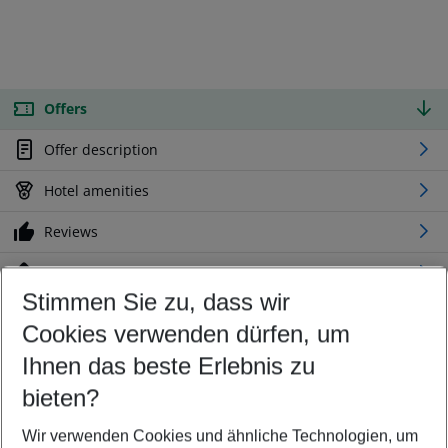
Offers
Offer description
Hotel amenities
Reviews
Location
Stimmen Sie zu, dass wir
Cookies verwenden dürfen, um
Customize your offer
Find the perfect deal which suits your best
Ihnen das beste Erlebnis zu
Your departure airport
bieten?
Any airport
Wir verwenden Cookies und ähnliche Technologien, um
Select your date range