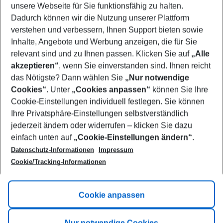
unsere Webseite für Sie funktionsfähig zu halten.
09/08/26
–
07/08/27
5-8 nights
Dadurch können wir die Nutzung unserer Plattform
Who will travel
verstehen und verbessern, Ihnen Support bieten sowie
2 adults
No children
Inhalte, Angebote und Werbung anzeigen, die für Sie
relevant sind und zu Ihnen passen. Klicken Sie auf
„Alle
Show more filter
akzeptieren“
, wenn Sie einverstanden sind. Ihnen reicht
das Nötigste? Dann wählen Sie
„Nur notwendige
Cookies“
. Unter
„Cookies anpassen“
können Sie Ihre
Cookie-Einstellungen individuell festlegen. Sie können
Ihre Privatsphäre-Einstellungen selbstverständlich
jederzeit ändern oder widerrufen – klicken Sie dazu
Footer
einfach unten auf
„Cookie-Einstellungen ändern“
.
Footer navigation
Title A
Datenschutz-Informationen
Impressum
Cookie/Tracking-Informationen
Link A
Title B
Link A
Cookie anpassen
Title C
Link A
Nur notwendige Cookies