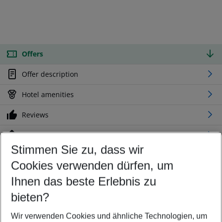
Offers
Offer description
Hotel amenities
Reviews
Location
Stimmen Sie zu, dass wir
Cookies verwenden dürfen, um
Customize your offer
Find the perfect deal which suits your best
Ihnen das beste Erlebnis zu
Your departure airport
bieten?
Any airport
Wir verwenden Cookies und ähnliche Technologien, um
Select your date range