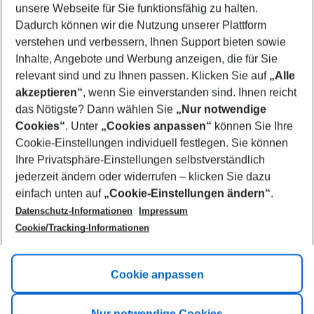
unsere Webseite für Sie funktionsfähig zu halten.
08/08/26
–
06/08/27
5-8 nights
Dadurch können wir die Nutzung unserer Plattform
Who will travel
verstehen und verbessern, Ihnen Support bieten sowie
2 adults
No children
Inhalte, Angebote und Werbung anzeigen, die für Sie
relevant sind und zu Ihnen passen. Klicken Sie auf
„Alle
Show more filter
akzeptieren“
, wenn Sie einverstanden sind. Ihnen reicht
das Nötigste? Dann wählen Sie
„Nur notwendige
Cookies“
. Unter
„Cookies anpassen“
können Sie Ihre
Cookie-Einstellungen individuell festlegen. Sie können
Ihre Privatsphäre-Einstellungen selbstverständlich
jederzeit ändern oder widerrufen – klicken Sie dazu
Footer
einfach unten auf
„Cookie-Einstellungen ändern“
.
Footer navigation
Title A
Datenschutz-Informationen
Impressum
Cookie/Tracking-Informationen
Link A
Title B
Link A
Cookie anpassen
Title C
Link A
Nur notwendige Cookies