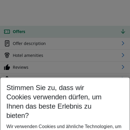
Offers
Offer description
Hotel amenities
Reviews
Location
Stimmen Sie zu, dass wir
Cookies verwenden dürfen, um
Customize your offer
Find the perfect deal which suits your best
Ihnen das beste Erlebnis zu
Your departure airport
bieten?
Any airport
Wir verwenden Cookies und ähnliche Technologien, um
Select your date range