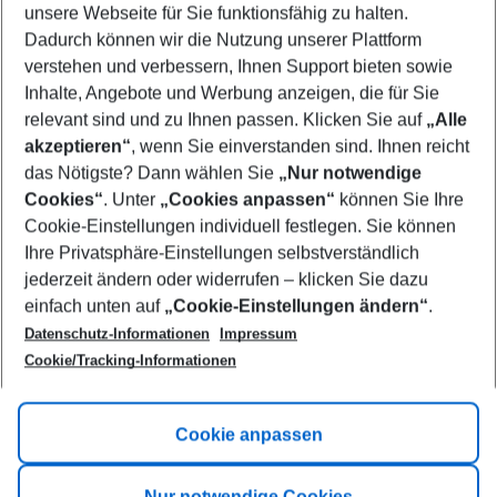
unsere Webseite für Sie funktionsfähig zu halten.
10/08/26
–
08/08/27
5-8 nights
Dadurch können wir die Nutzung unserer Plattform
Who will travel
verstehen und verbessern, Ihnen Support bieten sowie
2 adults
No children
Inhalte, Angebote und Werbung anzeigen, die für Sie
relevant sind und zu Ihnen passen. Klicken Sie auf
„Alle
Show more filter
akzeptieren“
, wenn Sie einverstanden sind. Ihnen reicht
das Nötigste? Dann wählen Sie
„Nur notwendige
Cookies“
. Unter
„Cookies anpassen“
können Sie Ihre
Cookie-Einstellungen individuell festlegen. Sie können
Ihre Privatsphäre-Einstellungen selbstverständlich
jederzeit ändern oder widerrufen – klicken Sie dazu
Footer
einfach unten auf
„Cookie-Einstellungen ändern“
.
Footer navigation
Title A
Datenschutz-Informationen
Impressum
Cookie/Tracking-Informationen
Link A
Title B
Link A
Cookie anpassen
Title C
Link A
Nur notwendige Cookies