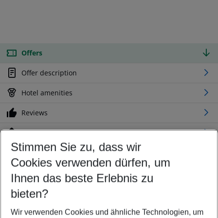
Offers
Offer description
Hotel amenities
Reviews
Location
Stimmen Sie zu, dass wir
Cookies verwenden dürfen, um
Customize your offer
Find the perfect deal which suits your best
Ihnen das beste Erlebnis zu
Your departure airport
bieten?
Any airport
Wir verwenden Cookies und ähnliche Technologien, um
Select your date range