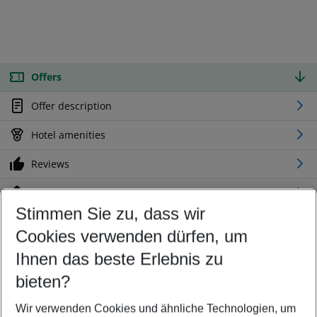
Offers
Offer description
Hotel amenities
Reviews
Location
Stimmen Sie zu, dass wir
Cookies verwenden dürfen, um
Customize your offer
Find the perfect deal which suits your best
Ihnen das beste Erlebnis zu
Your departure airport
bieten?
Any airport
Wir verwenden Cookies und ähnliche Technologien, um
Select your date range