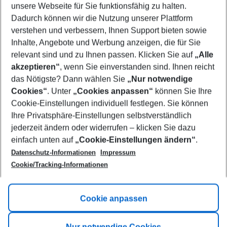
unsere Webseite für Sie funktionsfähig zu halten.
12/08/26
–
10/08/27
5-8 nights
Dadurch können wir die Nutzung unserer Plattform
Who will travel
verstehen und verbessern, Ihnen Support bieten sowie
2 adults
No children
Inhalte, Angebote und Werbung anzeigen, die für Sie
relevant sind und zu Ihnen passen. Klicken Sie auf
„Alle
Show more filter
akzeptieren“
, wenn Sie einverstanden sind. Ihnen reicht
das Nötigste? Dann wählen Sie
„Nur notwendige
Cookies“
. Unter
„Cookies anpassen“
können Sie Ihre
Cookie-Einstellungen individuell festlegen. Sie können
Ihre Privatsphäre-Einstellungen selbstverständlich
jederzeit ändern oder widerrufen – klicken Sie dazu
Footer
einfach unten auf
„Cookie-Einstellungen ändern“
.
Footer navigation
Title A
Datenschutz-Informationen
Impressum
Cookie/Tracking-Informationen
Link A
Title B
Link A
Cookie anpassen
Title C
Link A
Nur notwendige Cookies