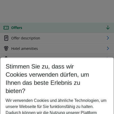
Offers
Offer description
Hotel amenities
Location
Stimmen Sie zu, dass wir
Cookies verwenden dürfen, um
Customize your offer
Find the perfect deal which suits your best
Ihnen das beste Erlebnis zu
Your departure airport
bieten?
Any airport
Wir verwenden Cookies und ähnliche Technologien, um
Select your date range
unsere Webseite für Sie funktionsfähig zu halten.
11/08/26
–
09/08/27
5-8 nights
Dadurch können wir die Nutzung unserer Plattform