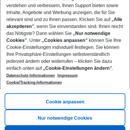
Who will travel
verstehen und verbessern, Ihnen Support bieten sowie
2 adults
No children
Inhalte, Angebote und Werbung anzeigen, die für Sie
relevant sind und zu Ihnen passen. Klicken Sie auf
„Alle
Show more filter
akzeptieren“
, wenn Sie einverstanden sind. Ihnen reicht
das Nötigste? Dann wählen Sie
„Nur notwendige
Cookies“
. Unter
„Cookies anpassen“
können Sie Ihre
Cookie-Einstellungen individuell festlegen. Sie können
Ihre Privatsphäre-Einstellungen selbstverständlich
jederzeit ändern oder widerrufen – klicken Sie dazu
Footer
einfach unten auf
„Cookie-Einstellungen ändern“
.
Footer navigation
Title A
Datenschutz-Informationen
Impressum
Cookie/Tracking-Informationen
Link A
Title B
Link A
Cookie anpassen
Title C
Link A
Nur notwendige Cookies