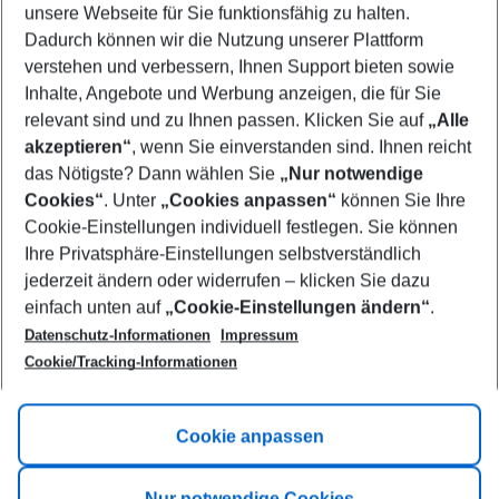
unsere Webseite für Sie funktionsfähig zu halten.
11/08/26
–
09/08/27
5-8 nights
Dadurch können wir die Nutzung unserer Plattform
Who will travel
verstehen und verbessern, Ihnen Support bieten sowie
2 adults
No children
Inhalte, Angebote und Werbung anzeigen, die für Sie
relevant sind und zu Ihnen passen. Klicken Sie auf
„Alle
Show more filter
akzeptieren“
, wenn Sie einverstanden sind. Ihnen reicht
das Nötigste? Dann wählen Sie
„Nur notwendige
Cookies“
. Unter
„Cookies anpassen“
können Sie Ihre
Cookie-Einstellungen individuell festlegen. Sie können
Ihre Privatsphäre-Einstellungen selbstverständlich
jederzeit ändern oder widerrufen – klicken Sie dazu
Footer
einfach unten auf
„Cookie-Einstellungen ändern“
.
Footer navigation
Title A
Datenschutz-Informationen
Impressum
Cookie/Tracking-Informationen
Link A
Title B
Link A
Cookie anpassen
Title C
Link A
Nur notwendige Cookies