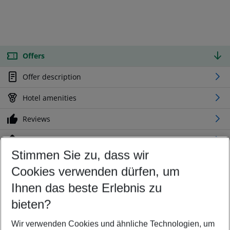
Offers
Offer description
Hotel amenities
Reviews
Location
Stimmen Sie zu, dass wir
Cookies verwenden dürfen, um
Customize your offer
Find the perfect deal which suits your best
Ihnen das beste Erlebnis zu
Your departure airport
bieten?
Any airport
Wir verwenden Cookies und ähnliche Technologien, um
Select your date range