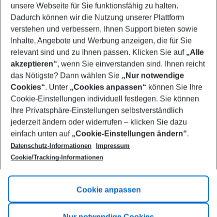
unsere Webseite für Sie funktionsfähig zu halten.
11/08/26
–
09/08/27
5-8 nights
Dadurch können wir die Nutzung unserer Plattform
Who will travel
verstehen und verbessern, Ihnen Support bieten sowie
2 adults
No children
Inhalte, Angebote und Werbung anzeigen, die für Sie
relevant sind und zu Ihnen passen. Klicken Sie auf
„Alle
Show more filter
akzeptieren“
, wenn Sie einverstanden sind. Ihnen reicht
das Nötigste? Dann wählen Sie
„Nur notwendige
Cookies“
. Unter
„Cookies anpassen“
können Sie Ihre
Cookie-Einstellungen individuell festlegen. Sie können
Ihre Privatsphäre-Einstellungen selbstverständlich
jederzeit ändern oder widerrufen – klicken Sie dazu
Footer
einfach unten auf
„Cookie-Einstellungen ändern“
.
Footer navigation
Title A
Datenschutz-Informationen
Impressum
Cookie/Tracking-Informationen
Link A
Title B
Link A
Cookie anpassen
Title C
Link A
Nur notwendige Cookies