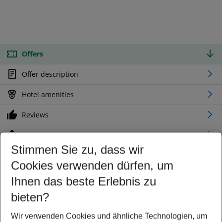
Offers
Offer description
Hotel amenities
Reviews
Location
Stimmen Sie zu, dass wir
Cookies verwenden dürfen, um
Customize your offer
Find the perfect deal which suits your best
Ihnen das beste Erlebnis zu
Your departure airport
bieten?
Any airport
Wir verwenden Cookies und ähnliche Technologien, um
Select your date range