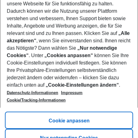
unsere Webseite für Sie funktionsfähig zu halten.
10/08/26
–
08/08/27
5-8 nights
Dadurch können wir die Nutzung unserer Plattform
Who will travel
verstehen und verbessern, Ihnen Support bieten sowie
2 adults
No children
Inhalte, Angebote und Werbung anzeigen, die für Sie
relevant sind und zu Ihnen passen. Klicken Sie auf
„Alle
Show more filter
akzeptieren“
, wenn Sie einverstanden sind. Ihnen reicht
das Nötigste? Dann wählen Sie
„Nur notwendige
Cookies“
. Unter
„Cookies anpassen“
können Sie Ihre
Cookie-Einstellungen individuell festlegen. Sie können
Ihre Privatsphäre-Einstellungen selbstverständlich
jederzeit ändern oder widerrufen – klicken Sie dazu
Footer
einfach unten auf
„Cookie-Einstellungen ändern“
.
Footer navigation
Title A
Datenschutz-Informationen
Impressum
Cookie/Tracking-Informationen
Link A
Title B
Link A
Cookie anpassen
Title C
Link A
Nur notwendige Cookies