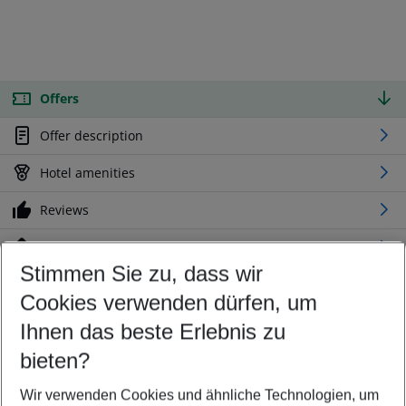
Offers
Offer description
Hotel amenities
Reviews
Location
Stimmen Sie zu, dass wir
Cookies verwenden dürfen, um
Customize your offer
Find the perfect deal which suits your best
Ihnen das beste Erlebnis zu
Your departure airport
bieten?
Any airport
Wir verwenden Cookies und ähnliche Technologien, um
Select your date range