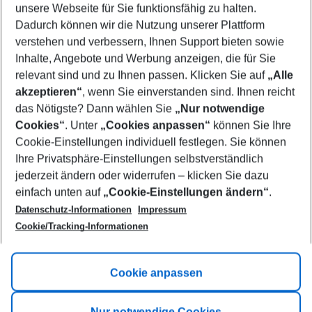
unsere Webseite für Sie funktionsfähig zu halten.
12/08/26
–
10/08/27
5-8 nights
Dadurch können wir die Nutzung unserer Plattform
Who will travel
verstehen und verbessern, Ihnen Support bieten sowie
2 adults
No children
Inhalte, Angebote und Werbung anzeigen, die für Sie
relevant sind und zu Ihnen passen. Klicken Sie auf
„Alle
Show more filter
akzeptieren“
, wenn Sie einverstanden sind. Ihnen reicht
das Nötigste? Dann wählen Sie
„Nur notwendige
Cookies“
. Unter
„Cookies anpassen“
können Sie Ihre
Cookie-Einstellungen individuell festlegen. Sie können
Ihre Privatsphäre-Einstellungen selbstverständlich
jederzeit ändern oder widerrufen – klicken Sie dazu
Footer
einfach unten auf
„Cookie-Einstellungen ändern“
.
Footer navigation
Title A
Datenschutz-Informationen
Impressum
Cookie/Tracking-Informationen
Link A
Title B
Link A
Cookie anpassen
Title C
Link A
Nur notwendige Cookies