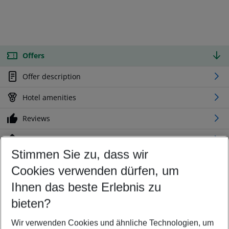
Offers
Offer description
Hotel amenities
Reviews
Location
Stimmen Sie zu, dass wir
Cookies verwenden dürfen, um
Customize your offer
Find the perfect deal which suits your best
Ihnen das beste Erlebnis zu
Your departure airport
bieten?
Any airport
Wir verwenden Cookies und ähnliche Technologien, um
Select your date range