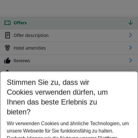
Offers
Offer description
Hotel amenities
Reviews
Location
Stimmen Sie zu, dass wir
Cookies verwenden dürfen, um
Customize your offer
Find the perfect deal which suits your best
Ihnen das beste Erlebnis zu
Your departure airport
bieten?
Any airport
Wir verwenden Cookies und ähnliche Technologien, um
Select your date range
unsere Webseite für Sie funktionsfähig zu halten.
10/08/26
–
08/08/27
5-8 nights