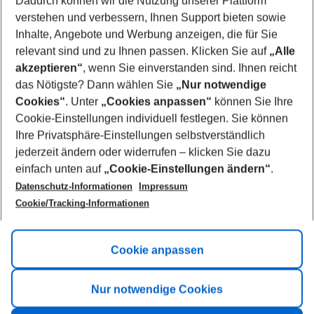
Dadurch können wir die Nutzung unserer Plattform
Who will travel
verstehen und verbessern, Ihnen Support bieten sowie
2 adults
No children
Inhalte, Angebote und Werbung anzeigen, die für Sie
relevant sind und zu Ihnen passen. Klicken Sie auf
„Alle
Show more filter
akzeptieren“
, wenn Sie einverstanden sind. Ihnen reicht
das Nötigste? Dann wählen Sie
„Nur notwendige
Cookies“
. Unter
„Cookies anpassen“
können Sie Ihre
Cookie-Einstellungen individuell festlegen. Sie können
Ihre Privatsphäre-Einstellungen selbstverständlich
jederzeit ändern oder widerrufen – klicken Sie dazu
Footer
einfach unten auf
„Cookie-Einstellungen ändern“
.
Footer navigation
Title A
Datenschutz-Informationen
Impressum
Cookie/Tracking-Informationen
Link A
Title B
Link A
Cookie anpassen
Title C
Link A
Nur notwendige Cookies